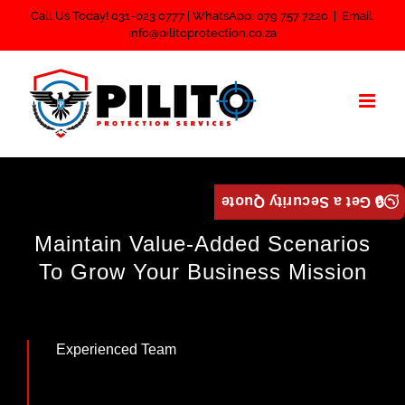
Skip
Call Us Today! 031-023 0777 | WhatsApp: 079 757 7220
|
Email:
info@pilitoprotection.co.za
to
content
🔒 Get a Security Quote
Maintain Value-Added Scenarios
To Grow Your Business Mission
Experienced Team
Cursus ultrices diam