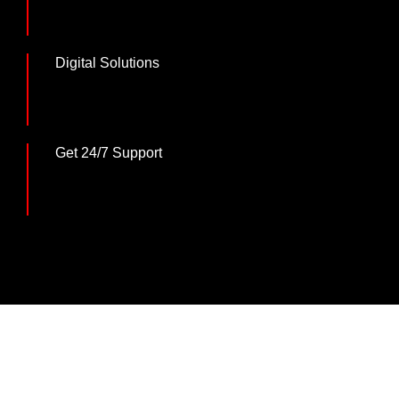
Cursus ultrices diam
Digital Solutions
Magna augue temp
Get 24/7 Support
Nunc quisa volutpat