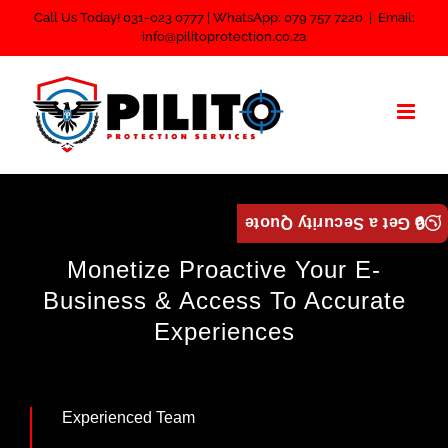
Skip
Call Us Today! 031-023 0777 | WhatsApp: 079 757 7220
|
Email:
info@pilitoprotection.co.za
to
content
🔒 Get a Security Quote
Monetize Proactive Your E-
Business & Access To Accurate
Experiences
Experienced Team